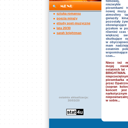
filmowej, 
niezwykle
piosenkami t
nowej muzy. 
sztuka romansu
atmosfery ta
gwiazdy kina
poezja miraży
pozostały żyw
etiudy poet-muzyczne
obowiązują
lata 20/30
przełom w pols
również czas 
sarah brightman
większej s
skutkujące o
w obyczajowoś
mam nadzieję
ostatnim pok
wspominając
czas...
Nieco też mi
mojej niesk
ostatnich lat
BRIGHTMAN.
nieprzeci
piosenkarka 
przez Opatrzn
(sopran kolor
koncert je
narkotyc
niepowtarzal
ostatnia aktualizacja:
w sobie...
30/03/20