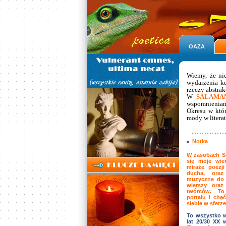
OAZA
Wiemy, że ni
wydarzenia ku
rzeczy abstra
W
SALAMA
wspomnieniami
Okresu w któr
mody w literat
Notka
W zasobach S
się moje wie
miraże poezji
ducha, oraz
muzyczne do 
wierszy oraz
twórców. To
portalu i chę
siebie w sferze
To wszystko w 
lat 20/30 XX 